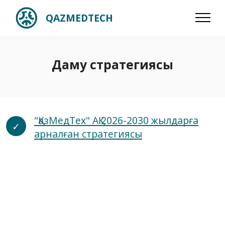
QAZMEDTECH
Даму стратегиясы
"ҚазМедТех" АҚ 2026-2030 жылдарға
арналған стратегиясы