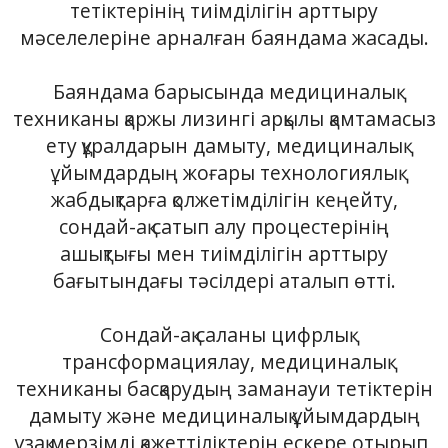
тетіктерінің тиімділігін арттыру
мәселелеріне арналған баяндама жасады.
Баяндама барысында медициналық
техниканы қаржы лизингі арқылы қамтамасыз
ету құралдарын дамыту, медициналық
ұйымдардың жоғары технологиялық
жабдықтарға қолжетімділігін кеңейту,
сондай-ақ сатып алу процестерінің
ашықтығы мен тиімділігін арттыру
бағытындағы тәсілдері аталып өтті.
Сондай-ақ саланы цифрлық
трансформациялау, медициналық
техниканы басқарудың заманауи тетіктерін
дамыту және медициналық ұйымдардың
ұзақ мерзімді қажеттіліктерін ескере отырып,