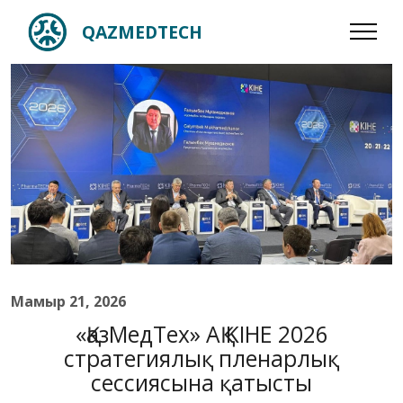
QAZMEDTECH
Мамыр 21, 2026
«ҚазМедТех» АҚ KIHE 2026
стратегиялық пленарлық
сессиясына қатысты