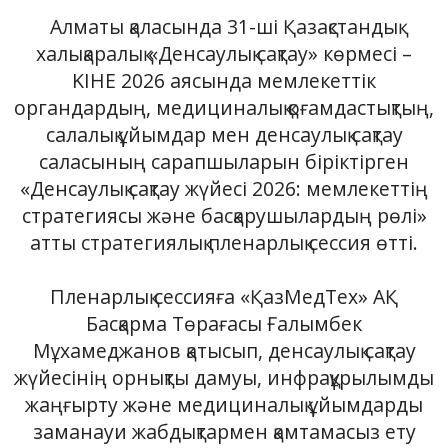
Алматы қаласында 31-ші Қазақстандық
халықаралық «Денсаулық сақтау» көрмесі –
KIHE 2026 аясында мемлекеттік
органдардың, медициналық қоғамдастықтың,
салалық ұйымдар мен денсаулық сақтау
саласының сарапшыларын біріктірген
«Денсаулық сақтау жүйесі 2026: мемлекеттің
стратегиясы және басқарушылардың рөлі»
атты стратегиялық пленарлық сессия өтті.
Пленарлық сессияға «ҚазМедТех» АҚ
Басқарма Төрағасы Ғалымбек
Мұхамеджанов қатысып, денсаулық сақтау
жүйесінің орнықты дамуы, инфрақұрылымды
жаңғырту және медициналық ұйымдарды
заманауи жабдықтармен қамтамасыз ету