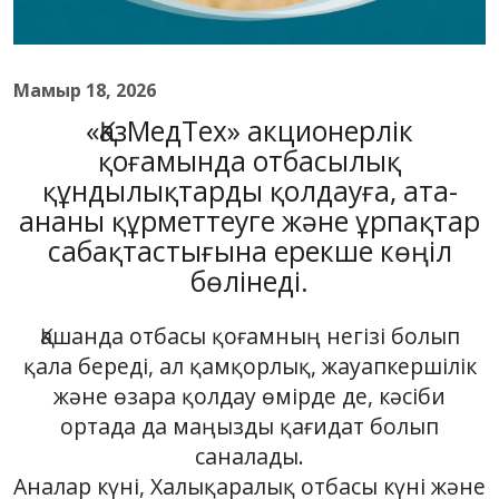
Мамыр 18, 2026
«ҚазМедТех» акционерлік
қоғамында отбасылық
құндылықтарды қолдауға, ата-
ананы құрметтеуге және ұрпақтар
сабақтастығына ерекше көңіл
бөлінеді.
Қашанда отбасы қоғамның негізі болып
қала береді, ал қамқорлық, жауапкершілік
және өзара қолдау өмірде де, кәсіби
ортада да маңызды қағидат болып
саналады.
Аналар күні, Халықаралық отбасы күні және