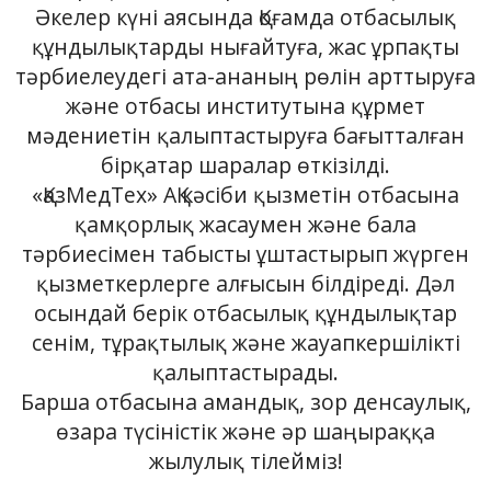
Әкелер күні аясында Қоғамда отбасылық
құндылықтарды нығайтуға, жас ұрпақты
тәрбиелеудегі ата-ананың рөлін арттыруға
және отбасы институтына құрмет
мәдениетін қалыптастыруға бағытталған
бірқатар шаралар өткізілді.
«ҚазМедТех» АҚ кәсіби қызметін отбасына
қамқорлық жасаумен және бала
тәрбиесімен табысты ұштастырып жүрген
қызметкерлерге алғысын білдіреді. Дәл
осындай берік отбасылық құндылықтар
сенім, тұрақтылық және жауапкершілікті
қалыптастырады.
Барша отбасына амандық, зор денсаулық,
өзара түсіністік және әр шаңыраққа
жылулық тілейміз!