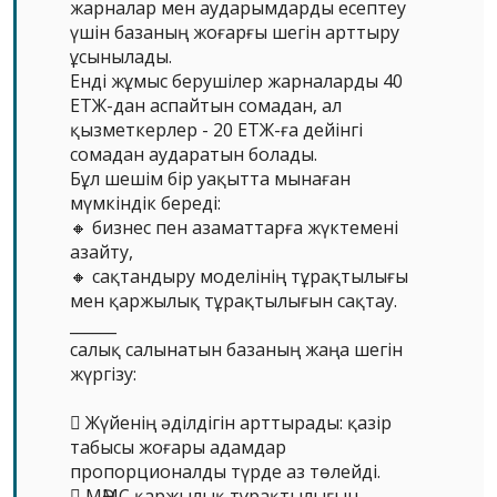
жарналар мен аударымдарды есептеу
үшін базаның жоғарғы шегін арттыру
ұсынылады.
Енді жұмыс берушілер жарналарды 40
ЕТЖ-дан аспайтын сомадан, ал
қызметкерлер - 20 ЕТЖ-ға дейінгі
сомадан аударатын болады.
Бұл шешім бір уақытта мынаған
мүмкіндік береді:
🔸 бизнес пен азаматтарға жүктемені
азайту,
🔸 сақтандыру моделінің тұрақтылығы
мен қаржылық тұрақтылығын сақтау.
______
салық салынатын базаның жаңа шегін
жүргізу:
 Жүйенің әділдігін арттырады: қазір
табысы жоғары адамдар
пропорционалды түрде аз төлейді.
 МӘМС қаржылық тұрақтылығын