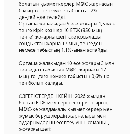
болатын қызметкерлер МӘМС жарнасын
6 мың теңге немесе табыстың 2%
деңгейінде төлейді.
Орташа жалақыдан 5 есе жоғары 1,5 млн
теңге кіріс кезінде 10 ЕТЖ (850 мың
теңге) жоғарғы шегі іске қосылады,
сондықтан жарна 17 мың теңгеден
немесе табыстың 1,1%-ынан аспайды.
Орташа жалақыдан 10 есе жоғары 3 млн
теңгедегі табыстан МӘМС жарнасы 17
мың теңгеге немесе табыстың 0,6%-на
тең болып қалады.
ӨЗГЕРІСТЕРДЕН КЕЙІН: 2026 жылдан
бастап ЕТЖ мөлшерін ескере отырып,
МӘМС-ке жалдамалы қызметкерлер мен
жұмыс берушілердің жарналары мен
аударымдарын есептеу үшін соманың
жоғарғы шегі: