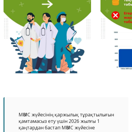
МӘМС жүйесінің қаржылық тұрақтылығын
қамтамасыз ету үшін 2026 жылғы 1
қаңтардан бастап МӘМС жүйесіне