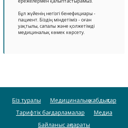
ережелермен қалыптастырамыз.
Бұл жүйенің негізгі бенефициары -
пациент. Біздің міндетіміз - оған
уақтылы, сапалы және қолжетімді
медициналық көмек көрсету.
Біз туралы
Медициналық жабдықтар
Тарифтік бағдарламалар
Медиа
Байланыс ақпараты