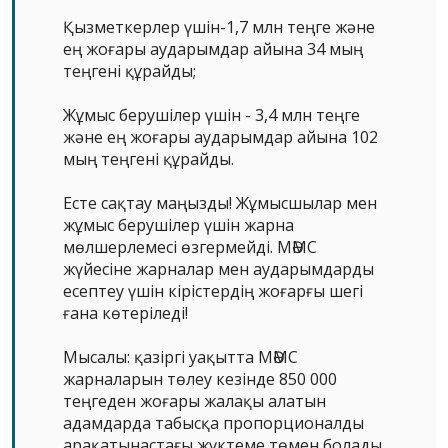
Қызметкерлер үшін-1,7 млн теңге және
ең жоғары аударымдар айына 34 мың
теңгені құрайды;
Жұмыс берушілер үшін - 3,4 млн теңге
және ең жоғары аударымдар айына 102
мың теңгені құрайды.
Есте сақтау маңызды! Жұмысшылар мен
жұмыс берушілер үшін жарна
мөлшерлемесі өзгермейді. МӘМС
жүйесіне жарналар мен аударымдарды
есептеу үшін кірістердің жоғарғы шегі
ғана көтеріледі!
Мысалы: қазіргі уақытта МӘМС
жарналарын төлеу кезінде 850 000
теңгеден жоғары жалақы алатын
адамдарда табысқа пропорционалды
арақатынастағы жүктеме төмен болады.