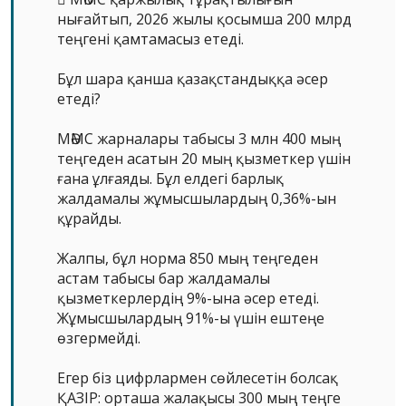
нығайтып, 2026 жылы қосымша 200 млрд
теңгені қамтамасыз етеді.
Бұл шара қанша қазақстандыққа әсер
етеді?
МӘМС жарналары табысы 3 млн 400 мың
теңгеден асатын 20 мың қызметкер үшін
ғана ұлғаяды. Бұл елдегі барлық
жалдамалы жұмысшылардың 0,36%-ын
құрайды.
Жалпы, бұл норма 850 мың теңгеден
астам табысы бар жалдамалы
қызметкерлердің 9%-ына әсер етеді.
Жұмысшылардың 91%-ы үшін ештеңе
өзгермейді.
Егер біз цифрлармен сөйлесетін болсақ
ҚАЗІР: орташа жалақысы 300 мың теңге