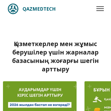
QAZMEDTECH
Қызметкерлер мен жұмыс
берушілер үшін жарналар
базасының жоғарғы шегін
арттыру