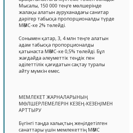
Мысалы, 150 000 теңге мөлшерінде
жалақы алатын ауруханадағы санитар
дәрігер табысқа пропорционалды түрде
МӘМС-ке 2% төлейді.
Сонымен қатар, 3, 4 млн теңге алатын
адам табысқа пропорционалды
қатынаста МӘМС-ке 0,5% төлейді. Бұл
жағдайда әлеуметтік теңдік пен
әділеттілік қағидатын сақтау туралы
айту мүмкін емес.
МЕМЛЕКЕТ ЖАРНАЛАРЫНЫҢ
МӨЛШЕРЛЕМЕЛЕРІН КЕЗЕҢ-КЕЗЕҢІМЕН
АРТТЫРУ
Бүгінгі таңда халықтың жеңілдетілген
санаттары үшін мемлекеттің МӘМС