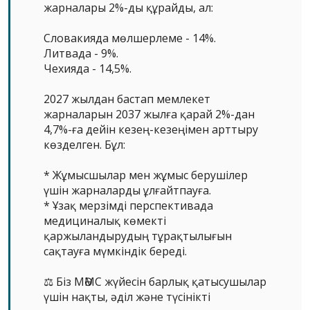
жарналары 2%-ды құрайды, ал:
Словакияда мөлшерлеме - 14%.
Литвада - 9%.
Чехияда - 14,5%.
2027 жылдан бастап мемлекет
жарналарын 2037 жылға қарай 2%-дан
4,7%-ға дейін кезең-кезеңімен арттыру
көзделген. Бұл:
* Жұмысшылар мен жұмыс берушілер
үшін жарналарды ұлғайтпауға.
* Ұзақ мерзімді перспективада
медициналық көмекті
қаржыландырудың тұрақтылығын
сақтауға мүмкіндік береді.
⚖️ Біз МӘМС жүйесін барлық қатысушылар
үшін нақты, әділ және түсінікті