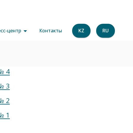
сс-центр
Контакты
KZ
RU
№ 4
№ 3
№ 2
№ 1