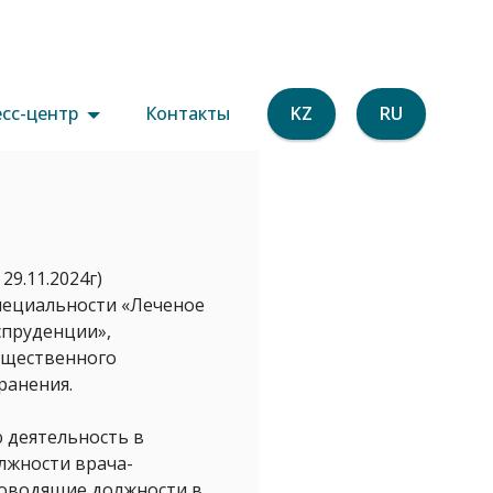
сс-центр
Контакты
KZ
RU
29.11.2024г)
пециальности «Леченое
спруденции»,
бщественного
ранения.
ю деятельность в
лжности врача-
уководящие должности в