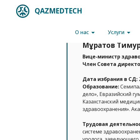
QAZMEDTECH
О нас
Услуги
Мұратов Тиму
Вице-министр здраво
Член Совета директ
Дата избрания в СД:
Образование:
Семипал
дело», Евразийский г
Казахстанский медици
здравоохранения». Ак
Трудовая деятельно
системе здравоохранен
уролога, заведующего 