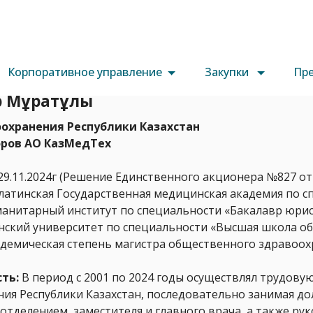
Корпоративное управление
Закупки
Пре
р Мұратұлы
охранения Республики Казахстан
оров АО КазМедТех
29.11.2024г (Решение Единственного акционера №827 от 
атинская Государственная медицинская академия по с
уманитарный институт по специальности «Бакалавр юри
нский университет по специальности «Высшая школа о
адемическая степень магистра общественного здравоох
сть:
В период с 2001 по 2024 годы осуществлял трудову
ия Республики Казахстан, последовательно занимая до
отделением, заместителя и главного врача, а также р