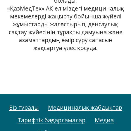
болады.
«ҚазМедТех» АҚ еліміздегі медициналық
мекемелерді жаңғырту бойынша жүйелі
жұмыстарды жалғастырып, денсаулық
сақтау жүйесінің тұрақты дамуына және
азаматтардың өмір сүру сапасын
жақсартуға үлес қосуда.
Біз туралы
Медициналық жабдықтар
Тарифтік бағдарламалар
Медиа