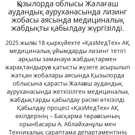
Қызылорда облысы Жалағаш
аудандық ауруханасында лизинг
жобасы аясында медициналық
жабдықты қабылдау жүргізілді.
2025 жылғы 18 қыркүйекте «ҚазМедТех» АҚ
медициналық ұйымдарды лизинг тетігі
арқылы заманауи жабдықтармен
жарақтандыруға қатысты жүзеге асырылып
жатқан жобалары аясында Қызылорда
облысына қарасты Жалағаш аудандық
ауруханасында жеткізілген медициналық
жабдықтарды қабылдау рәсімі өткізілді.
Қабылдау процесі «ҚазМедТех» АҚ
өкілдерінің – Басқарма төрағасының
орынбасары А. Аблайханұлы мен
Техникалық сараптама департаментінің