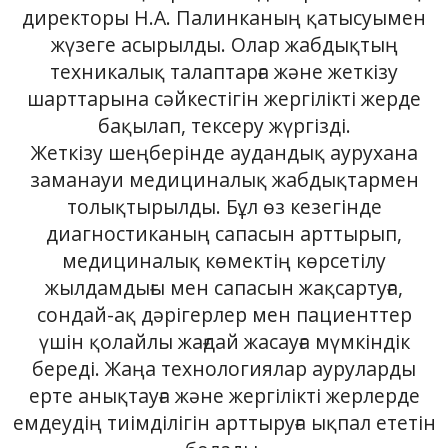
директоры Н.А. Палинканың қатысуымен
жүзеге асырылды. Олар жабдықтың
техникалық талаптарға және жеткізу
шарттарына сәйкестігін жергілікті жерде
бақылап, тексеру жүргізді.
Жеткізу шеңберінде аудандық аурухана
заманауи медициналық жабдықтармен
толықтырылды. Бұл өз кезегінде
диагностиканың сапасын арттырып,
медициналық көмектің көрсетілу
жылдамдығы мен сапасын жақсартуға,
сондай-ақ дәрігерлер мен пациенттер
үшін қолайлы жағдай жасауға мүмкіндік
береді. Жаңа технологиялар ауруларды
ерте анықтауға және жергілікті жерлерде
емдеудің тиімділігін арттыруға ықпал ететін